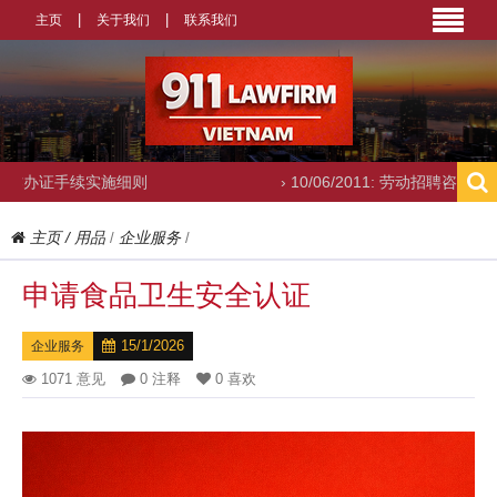
主页
关于我们
联系我们
细则
› 10/06/2011: 劳动招聘咨询
›
主页
/
用品
企业服务
/
/
申请食品卫生安全认证
15/1/2026
企业服务
1071 意见
0 注释
0 喜欢