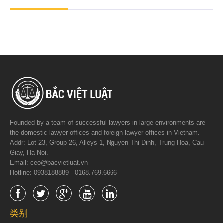
Founded by a team of successful lawyers in large environments are
the domestic lawyer offices and foreign lawyer offices in Vietnam.
Addr: Lot 23, Group 26, Alleys 1, Nguyen Thi Dinh, Trung Hoa, Cau
Giay, Ha Noi.
Email: ceo@bacvietluat.vn
Hotline: 0938188889 - 0168.769.6666
类别