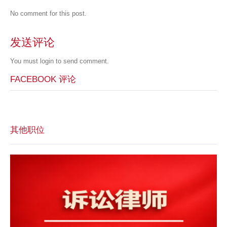
No comment for this post.
发送评论
You must
login
to send comment.
FACEBOOK 评论
其他职位