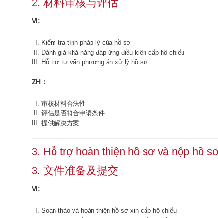
2. 材料审核与评估
VI:
Kiểm tra tính pháp lý của hồ sơ
Đánh giá khả năng đáp ứng điều kiện cấp hộ chiếu
Hỗ trợ tư vấn phương án xử lý hồ sơ
ZH：
审核材料合法性
评估是否符合申请条件
提供解决方案
3. Hỗ trợ hoàn thiện hồ sơ và nộp hồ s
3. 文件准备及提交
VI:
Soạn thảo và hoàn thiện hồ sơ xin cấp hộ chiếu