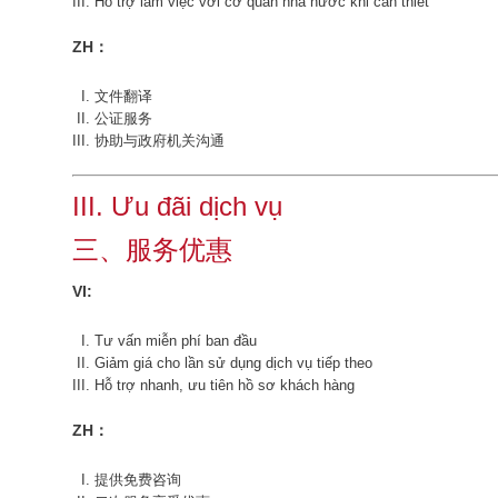
Hỗ trợ làm việc với cơ quan nhà nước khi cần thiết
ZH：
文件翻译
公证服务
协助与政府机关沟通
III. Ưu đãi dịch vụ
三、服务优惠
VI:
Tư vấn miễn phí ban đầu
Giảm giá cho lần sử dụng dịch vụ tiếp theo
Hỗ trợ nhanh, ưu tiên hồ sơ khách hàng
ZH：
提供免费咨询