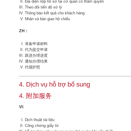
Đại diện nộp hồ sơ tại cơ quan có thẩm quyền
Theo dõi tiến độ xử lý
Thông báo kết quả cho khách hàng
Nhận và bàn giao hộ chiếu
ZH：
准备申请材料
代为提交申请
跟进办理进度
通知办理结果
代领护照
4. Dịch vụ hỗ trợ bổ sung
4. 附加服务
VI:
Dịch thuật tài liệu
Công chứng giấy tờ