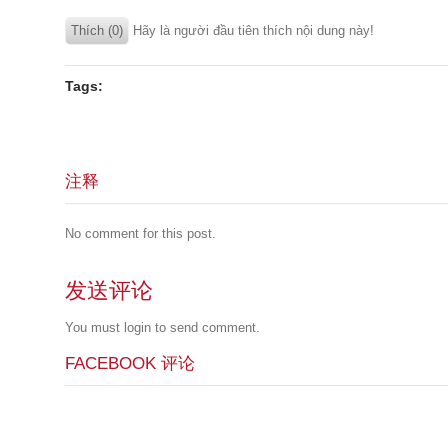
Thích (0)
Hãy là người đầu tiên thích nội dung này!
Tags:
注释
No comment for this post.
发送评论
You must
login
to send comment.
FACEBOOK 评论