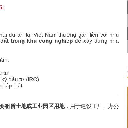
ất
khai dự án tại Việt Nam thường gắn liền với nhu
 đất trong khu công nghiệp
để xây dựng nhà
hằm:
u tư
ký đầu tư (IRC)
pháp luật
要
租赁土地或工业园区用地
，用于建设工厂、办公