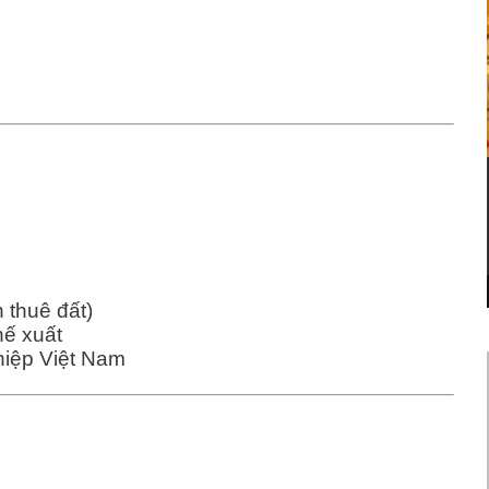
n thuê đất)
hế xuất
hiệp Việt Nam