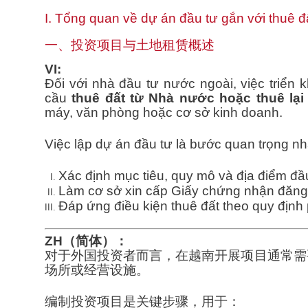
I. Tổng quan về dự án đầu tư gắn với thuê đ
一、投资项目与土地租赁概述
VI:
Đối với nhà đầu tư nước ngoài, việc triển 
cầu
thuê đất từ Nhà nước hoặc thuê lại
máy, văn phòng hoặc cơ sở kinh doanh.
Việc lập dự án đầu tư là bước quan trọng n
Xác định mục tiêu, quy mô và địa điểm đầ
Làm cơ sở xin cấp Giấy chứng nhận đăng 
Đáp ứng điều kiện thuê đất theo quy định 
ZH（简体）：
对于外国投资者而言，在越南开展项目通常需
场所或经营设施。
编制投资项目是关键步骤，用于：