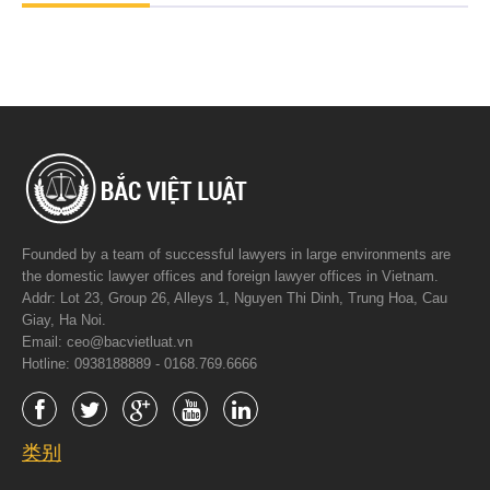
Founded by a team of successful lawyers in large environments are
the domestic lawyer offices and foreign lawyer offices in Vietnam.
Addr: Lot 23, Group 26, Alleys 1, Nguyen Thi Dinh, Trung Hoa, Cau
Giay, Ha Noi.
Email: ceo@bacvietluat.vn
Hotline: 0938188889 - 0168.769.6666
类别