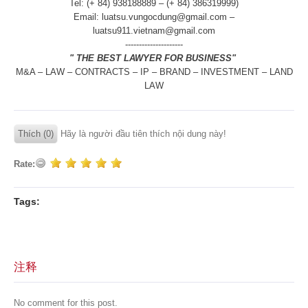
Tel: (+ 84) 938188889 – (+ 84) 386319999)
Email: luatsu.vungocdung@gmail.com –
luatsu911.vietnam@gmail.com
---------------------
" THE BEST LAWYER FOR BUSINESS"
M&A – LAW – CONTRACTS – IP – BRAND – INVESTMENT – LAND
LAW
Thích (0)
Hãy là người đầu tiên thích nội dung này!
Rate:
Tags:
注释
No comment for this post.