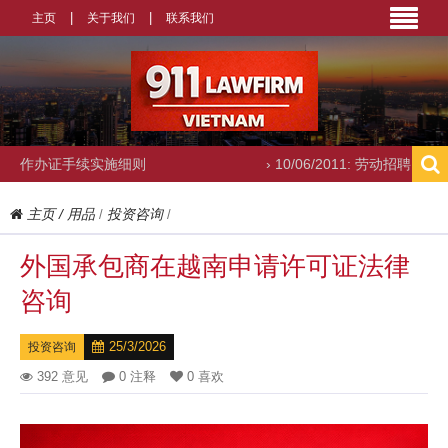
主页
关于我们
联系我们
实施细则
› 10/06/2011: 劳动招聘咨询
主页
/
用品
投资咨询
/
/
外国承包商在越南申请许可证法律
咨询
25/3/2026
投资咨询
392 意见
0 注释
0 喜欢