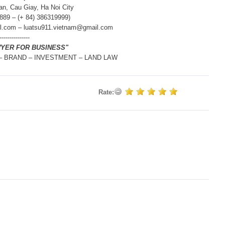
an, Cau Giay, Ha Noi City
8889 – (+ 84) 386319999)
l.com – luatsu911.vietnam@gmail.com
---------------
WYER FOR BUSINESS"
 – BRAND – INVESTMENT – LAND LAW
Rate: