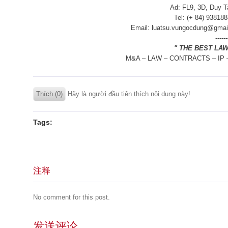
Ad: FL9, 3D, Duy T
Tel: (+ 84) 93818
Email: luatsu.vungocdung@gmai
------
" THE BEST LA
M&A – LAW – CONTRACTS – IP
Thích (0)
Hãy là người đầu tiên thích nội dung này!
Tags:
注释
No comment for this post.
发送评论