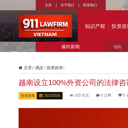
主页
关于我们
联系我们
知识产权
投资咨
爆炸新闻
› 
主页
/
用品
投资咨询
/
/
越南设立100%外资公司的法律咨
183 意见
0 注释
0 
25/3/2026
投资咨询