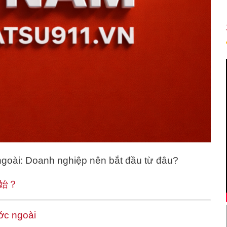
ngoài: Doanh nghiệp nên bắt đầu từ đâu?
始？
ước ngoài