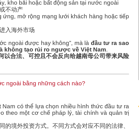
, kho bãi hoặc bất động sản tại nước ngoài
或不动产
 ứng, mở rộng mạng lưới khách hàng hoặc tiếp
进入海外市场
nước ngoài được hay không”, mà là
đầu tư ra sao
à không tạo rủi ro ngược về Việt Nam
.
何以合法、可控且不会反向给越南母公司带来风险
ước ngoài bằng những cách nào?
t Nam có thể lựa chọn nhiều hình thức đầu tư ra
 theo một cơ chế pháp lý, tài chính và quản trị
同的境外投资方式。不同方式会对应不同的法律、