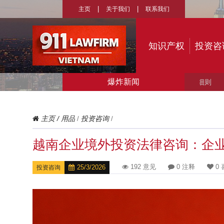
主页
关于我们
联系我们
知识产权
投资咨
爆炸新闻
› 
主页
/
用品
投资咨询
/
/
越南企业境外投资法律咨询：企
192 意见
0 注释
0 
25/3/2026
投资咨询