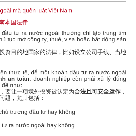
 ngoài mà quên luật Việt Nam
南本国法律
đầu tư ra nước ngoài thường chỉ tập trung tìm
hủ tục mở công ty, thuế, visa hoặc bất động sản
投资目的地国家的法律，比如设立公司手续、当地
rên thực tế, để một khoản đầu tư ra nước ngoài
nh an toàn
, doanh nghiệp còn phải xử lý đúng
n đề như:
，要让一项境外投资被认定为
合法且可安全运作
，
问题，尤其包括：
 chủ trương đầu tư hay không
 tư ra nước ngoài hay không