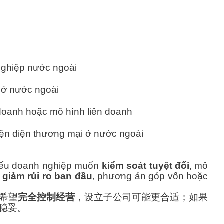
nghiệp nước ngoài
 ở nước ngoài
doanh hoặc mô hình liên doanh
iện diện thương mại ở nước ngoài
 nếu doanh nghiệp muốn
kiểm soát tuyệt đối
, mô
n
giảm rủi ro ban đầu
, phương án góp vốn hoặc
希望
完全控制经营
，设立子公司可能更合适；如果
稳妥。