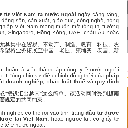
ư từ Việt Nam ra nước ngoài
ngày càng tăng,
t động sản, sản xuất, giáo dục, công nghệ, nông
 nghiệp Việt Nam mong muốn mở rộng thị trường
an, Singapore, Hồng Kông, UAE, châu Âu hoặc
尤其集中在贸易、不动产、制造、教育、科技、农
希望将业务拓展至中国、老挝、柬埔寨、泰国、新
。
 thuần là việc thành lập công ty ở nước ngoài
hoạt động chịu sự điều chỉnh đồng thời của
pháp
uật doanh nghiệp, pháp luật thuế và quy định
或"把钱汇出越南”这么简单。该活动同时受到
越南
管规定
的共同约束。
 nghiệp có thể rơi vào tình trạng
đầu tư được
ược tại Việt Nam
, hoặc ngược lại, có giấy tờ
c tế ở nước ngoài.