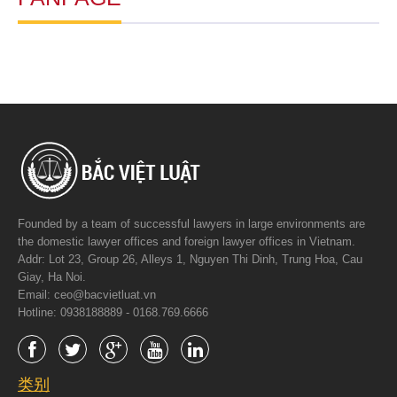
Founded by a team of successful lawyers in large environments are
the domestic lawyer offices and foreign lawyer offices in Vietnam.
Addr: Lot 23, Group 26, Alleys 1, Nguyen Thi Dinh, Trung Hoa, Cau
Giay, Ha Noi.
Email: ceo@bacvietluat.vn
Hotline: 0938188889 - 0168.769.6666
类别