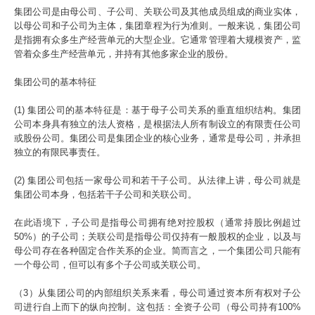
集团公司是由母公司、子公司、关联公司及其他成员组成的商业实体，
以母公司和子公司为主体，集团章程为行为准则。一般来说，集团公司
是指拥有众多生产经营单元的大型企业。它通常管理着大规模资产，监
管着众多生产经营单元，并持有其他多家企业的股份。
集团公司的基本特征
(1) 集团公司的基本特征是：基于母子公司关系的垂直组织结构。集团
公司本身具有独立的法人资格，是根据法人所有制设立的有限责任公司
或股份公司。集团公司是集团企业的核心业务，通常是母公司，并承担
独立的有限民事责任。
(2) 集团公司包括一家母公司和若干子公司。从法律上讲，母公司就是
集团公司本身，包括若干子公司和关联公司。
在此语境下，子公司是指母公司拥有绝对控股权（通常持股比例超过
50%）的子公司；关联公司是指母公司仅持有一般股权的企业，以及与
母公司存在各种固定合作关系的企业。简而言之，一个集团公司只能有
一个母公司，但可以有多个子公司或关联公司。
（3）从集团公司的内部组织关系来看，母公司通过资本所有权对子公
司进行自上而下的纵向控制。这包括：全资子公司（母公司持有100%