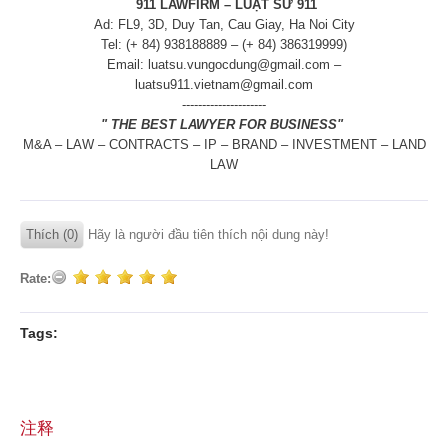
911 LAWFIRM – LUẬT SƯ 911
Ad: FL9, 3D, Duy Tan, Cau Giay, Ha Noi City
Tel: (+ 84) 938188889 – (+ 84) 386319999)
Email: luatsu.vungocdung@gmail.com –
luatsu911.vietnam@gmail.com
---------------------
" THE BEST LAWYER FOR BUSINESS"
M&A – LAW – CONTRACTS – IP – BRAND – INVESTMENT – LAND
LAW
Thích (0)
Hãy là người đầu tiên thích nội dung này!
Rate:
Tags:
注释