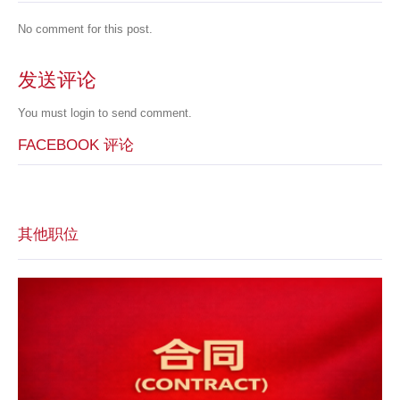
No comment for this post.
发送评论
You must
login
to send comment.
FACEBOOK 评论
其他职位