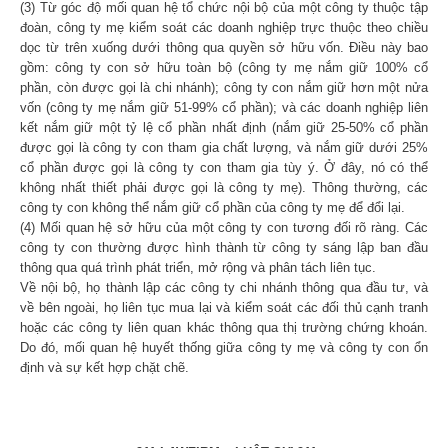
(3) Từ góc độ mối quan hệ tổ chức nội bộ của một công ty thuộc tập
đoàn, công ty mẹ kiểm soát các doanh nghiệp trực thuộc theo chiều
dọc từ trên xuống dưới thông qua quyền sở hữu vốn. Điều này bao
gồm: công ty con sở hữu toàn bộ (công ty mẹ nắm giữ 100% cổ
phần, còn được gọi là chi nhánh); công ty con nắm giữ hơn một nửa
vốn (công ty mẹ nắm giữ 51-99% cổ phần); và các doanh nghiệp liên
kết nắm giữ một tỷ lệ cổ phần nhất định (nắm giữ 25-50% cổ phần
được gọi là công ty con tham gia chất lượng, và nắm giữ dưới 25%
cổ phần được gọi là công ty con tham gia tùy ý. Ở đây, nó có thể
không nhất thiết phải được gọi là công ty mẹ). Thông thường, các
công ty con không thể nắm giữ cổ phần của công ty mẹ để đổi lại.
(4) Mối quan hệ sở hữu của một công ty con tương đối rõ ràng. Các
công ty con thường được hình thành từ công ty sáng lập ban đầu
thông qua quá trình phát triển, mở rộng và phân tách liên tục.
Về nội bộ, họ thành lập các công ty chi nhánh thông qua đầu tư, và
về bên ngoài, họ liên tục mua lại và kiểm soát các đối thủ cạnh tranh
hoặc các công ty liên quan khác thông qua thị trường chứng khoán.
Do đó, mối quan hệ huyết thống giữa công ty mẹ và công ty con ổn
định và sự kết hợp chặt chẽ.