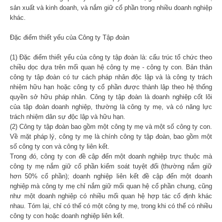
sản xuất và kinh doanh, và nắm giữ cổ phần trong nhiều doanh nghiệp
khác.
Đặc điểm thiết yếu của Công ty Tập đoàn
(1) Đặc điểm thiết yếu của công ty tập đoàn là: cấu trúc tổ chức theo
chiều dọc dựa trên mối quan hệ công ty mẹ - công ty con. Bản thân
công ty tập đoàn có tư cách pháp nhân độc lập và là công ty trách
nhiệm hữu hạn hoặc công ty cổ phần được thành lập theo hệ thống
quyền sở hữu pháp nhân. Công ty tập đoàn là doanh nghiệp cốt lõi
của tập đoàn doanh nghiệp, thường là công ty mẹ, và có năng lực
trách nhiệm dân sự độc lập và hữu hạn.
(2) Công ty tập đoàn bao gồm một công ty mẹ và một số công ty con.
Về mặt pháp lý, công ty mẹ là chính công ty tập đoàn, bao gồm một
số công ty con và công ty liên kết.
Trong đó, công ty con đề cập đến một doanh nghiệp trực thuộc mà
công ty mẹ nắm giữ cổ phần kiểm soát tuyệt đối (thường nắm giữ
hơn 50% cổ phần); doanh nghiệp liên kết đề cập đến một doanh
nghiệp mà công ty mẹ chỉ nắm giữ mối quan hệ cổ phần chung, cũng
như một doanh nghiệp có nhiều mối quan hệ hợp tác cố định khác
nhau. Tóm lại, chỉ có thể có một công ty mẹ, trong khi có thể có nhiều
công ty con hoặc doanh nghiệp liên kết.