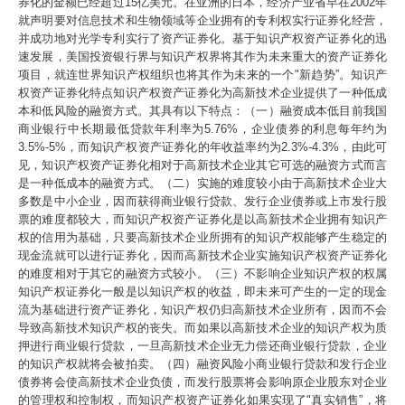
券化的金额已经超过15亿美元。在亚洲的日本，经济产业省早在2002年
就声明要对信息技术和生物领域等企业拥有的专利权实行证券化经营，
并成功地对光学专利实行了资产证券化。基于知识产权资产证券化的迅
速发展，美国投资银行界与知识产权界将其作为未来重大的资产证券化
项目，就连世界知识产权组织也将其作为未来的一个"新趋势”。知识产
权资产证券化特点知识产权资产证券化为高新技术企业提供了一种低成
本和低风险的融资方式。其具有以下特点：（一）融资成本低目前我国
商业银行中长期最低贷款年利率为5.76%，企业债券的利息每年约为
3.5%-5%，而知识产权资产证券化的年收益率约为2.3%-4.3%，由此可
见，知识产权资产证券化相对于高新技术企业其它可选的融资方式而言
是一种低成本的融资方式。（二）实施的难度较小由于高新技术企业大
多数是中小企业，因而获得商业银行贷款、发行企业债券或上市发行股
票的难度都较大，而知识产权资产证券化是以高新技术企业拥有知识产
权的信用为基础，只要高新技术企业所拥有的知识产权能够产生稳定的
现金流就可以进行证券化，因而高新技术企业实施知识产权资产证券化
的难度相对于其它的融资方式较小。（三）不影响企业知识产权的权属
知识产权证券化一般是以知识产权的收益，即未来可产生的一定的现金
流为基础进行资产证券化，知识产权仍归高新技术企业所有，因而不会
导致高新技术知识产权的丧失。而如果以高新技术企业的知识产权为质
押进行商业银行贷款，一旦高新技术企业无力偿还商业银行贷款，企业
的知识产权就将会被拍卖。（四）融资风险小商业银行贷款和发行企业
债券将会使高新技术企业负债，而发行股票将会影响原企业股东对企业
的管理权和控制权，而知识产权资产证券化如果实现了"真实销售”，将