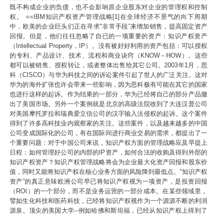
既不构成企业的负债，也不会影响原企业股东对企业的管理权和控制
权。 ==IBM知识产权资产管理战略[1]在全球经济不景气的向下周期
中，欧美的企业巨头们正在寻求"非常手段”来增加销售，提高固定资产
回报。但是，他们往往忽略了自已的一项重要的资产：知识产权资产
（Intellectual Property，IP）。没有被好好利用的资产包括：可以授权
的专利、产品设计、技术、流程和商业诀窍（KNOW－HOW）。这些
都可以被销售、授权转让，或者整体出售给其它公司。2003年1月，思
科（CISCO）与华为科技之间的诉讼案件引起了世人的广泛关注。这对
华为的海外扩张也许会带来一些影响，因为思科极有可能在其它的国家
也进行这样的起诉。作为结果的一部分，华为已经将自己的部分产品撤
出了美国市场。另外一个案例就是北京的高级法院收到了大连汉普公司
对美国摩托罗拉和瑞典爱立信公司的汉字输入法侵权的起诉。这个案件
得到了许多高科技业内观察家的关注。这些案件，以及越来越多的中国
公司变成国际化的公司，有在国际间进行商业交易的需求，都提出了一
个重要问题：对于中国公司来说，知识产权方面的管理战略应及早提上
日程：如何管理好公司的内部的IP资产，如何合法的收购及得到外部的
知识产权资产？知识产权管理战略将会为企业最大化资产回报和股东价
值，同时又能将知识产权在核心业务方面的风险降到最低点。"知识产权
资产”的真正意味欧洲公司早已将知识产权视为一项资产，是投资回报
（ROI）的一个部分，而不是业务运营的一部分成本。在某些领域里，
譬如生化科技和医药科技，已经将知识产权视作为一个源源不断的利润
源泉。顶尖的美国大学--例如哈佛和斯坦福，已经从知识产权上得到了