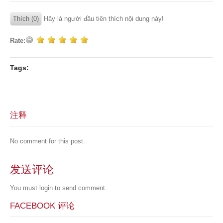
Thích (0)
Hãy là người đầu tiên thích nội dung này!
Rate:
Tags:
注释
No comment for this post.
发送评论
You must
login
to send comment.
FACEBOOK 评论