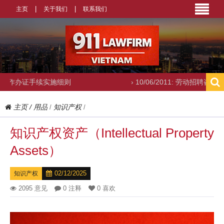
主页
关于我们
联系我们
细则
› 10/06/2011: 劳动招聘咨询
›
主页
/
用品
知识产权
/
/
知识产权资产（Intellectual Property
Assets）
02/12/2025
知识产权
2095 意见
0 注释
0 喜欢