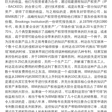
巨大的收益。他们与投资者通力合作，通过组建拥有知识产权资产（IP
－BACKED）的合资公司，进行技术授权，或是出售某一部分知识产权
资产，获得了巨额的收益。与之相似的是，拥有良好管理的公司，如
IBM和西门子，战略性知识产权管理也帮助他们增加了股东价值和市场
份额。Brookings Institution的一份研究报告揭示，从1978年代到1990
年代，欧美主要企业的"无形资产”／"市场价值”比值从20％提升到了
70％。几个典型案例揭示了战略性产权管理所能带来的巨大收益，或者
相反，疏于管理可能会给企业带来的巨大损失。柯达就是一个例子。因
为没有在新产品上市之前考量自已的知识产权情况，柯达在与宝丽来一
个数十亿美元的侵权诉讼中输得很惨：在柯达在1970年代推出"即拍即
现”相机的时候，宝丽来早就已经取得该种相机的好几种专利。结果宝丽
来控告柯达侵权，并于1990年代取得了最终胜利。柯达的损失是对宝丽
来进行9.25亿美元的赔偿，关闭一个生产工厂，并解雇了数百名工人。
柯达花在诉讼费用的经费也达到了数百万美元，而且花在这种产品上的
数十年研发费用也付之东流。IBM则是一个成功案例。IBM的知识产权
收益从1990年代的3000万美元上升到近年来的10亿美元以上。这些收益
是通过向其它竞争对手进行技术授权，并充分发掘非核心业务的知识产
权资产来取得的。IBM的知识产权收益绝大部分是现金而且占了IBM 税
前利润的大部分。如果做一个对比的话，可以看到这部分"唾手可得”的
收益相当巨大：相当于每年为IBM新增加了几十亿美元的销售额。不过
令人惊讶的是，连续八年来，IBM每年在美国专利注册办公室里申请的
专利数目都是名列前茅的。这些知识产权资产帮助IBM获得订单，或是
通过交叉授权取得他人的专利使用权。对于一家企业或是大学，如果他