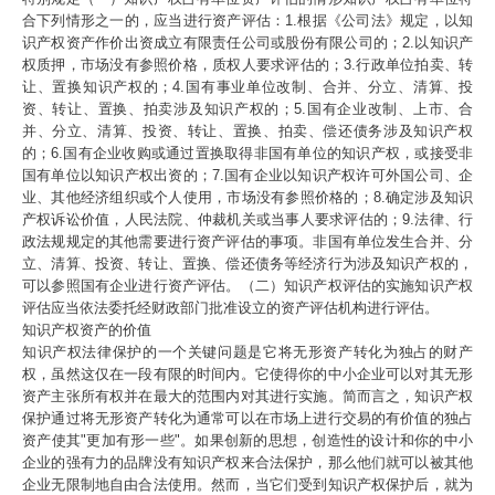
合下列情形之一的，应当进行资产评估：1.根据《公司法》规定，以知
识产权资产作价出资成立有限责任公司或股份有限公司的；2.以知识产
权质押，市场没有参照价格，质权人要求评估的；3.行政单位拍卖、转
让、置换知识产权的；4.国有事业单位改制、合并、分立、清算、投
资、转让、置换、拍卖涉及知识产权的；5.国有企业改制、上市、合
并、分立、清算、投资、转让、置换、拍卖、偿还债务涉及知识产权
的；6.国有企业收购或通过置换取得非国有单位的知识产权，或接受非
国有单位以知识产权出资的；7.国有企业以知识产权许可外国公司、企
业、其他经济组织或个人使用，市场没有参照价格的；8.确定涉及知识
产权诉讼价值，人民法院、仲裁机关或当事人要求评估的；9.法律、行
政法规规定的其他需要进行资产评估的事项。非国有单位发生合并、分
立、清算、投资、转让、置换、偿还债务等经济行为涉及知识产权的，
可以参照国有企业进行资产评估。（二）知识产权评估的实施知识产权
评估应当依法委托经财政部门批准设立的资产评估机构进行评估。
知识产权资产的价值
知识产权法律保护的一个关键问题是它将无形资产转化为独占的财产
权，虽然这仅在一段有限的时间内。它使得你的中小企业可以对其无形
资产主张所有权并在最大的范围内对其进行实施。简而言之，知识产权
保护通过将无形资产转化为通常可以在市场上进行交易的有价值的独占
资产使其"更加有形一些"。如果创新的思想，创造性的设计和你的中小
企业的强有力的品牌没有知识产权来合法保护，那么他们就可以被其他
企业无限制地自由合法使用。然而，当它们受到知识产权保护后，就为