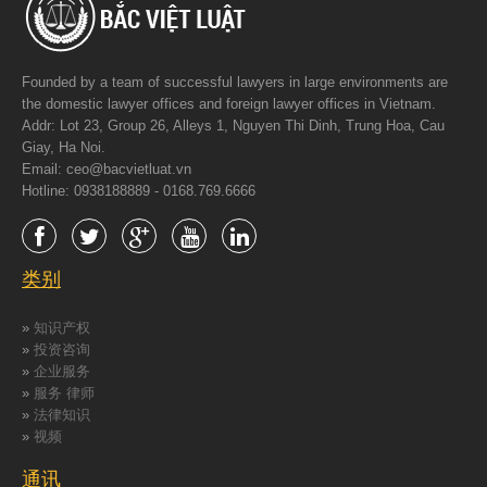
Founded by a team of successful lawyers in large environments are
the domestic lawyer offices and foreign lawyer offices in Vietnam.
Addr: Lot 23, Group 26, Alleys 1, Nguyen Thi Dinh, Trung Hoa, Cau
Giay, Ha Noi.
Email: ceo@bacvietluat.vn
Hotline: 0938188889 - 0168.769.6666
类别
»
知识产权
»
投资咨询
»
企业服务
»
服务 律师
»
法律知识
»
视频
通讯