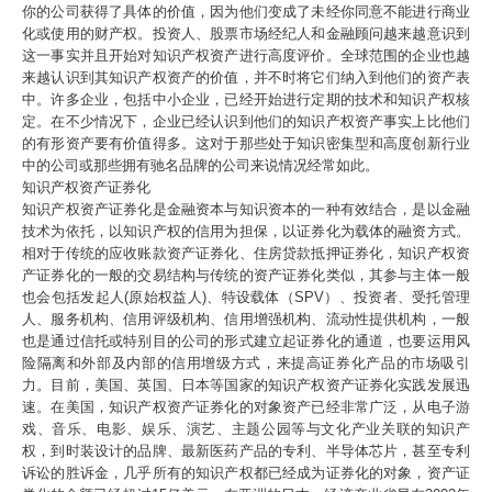
你的公司获得了具体的价值，因为他们变成了未经你同意不能进行商业
化或使用的财产权。投资人、股票市场经纪人和金融顾问越来越意识到
这一事实并且开始对知识产权资产进行高度评价。全球范围的企业也越
来越认识到其知识产权资产的价值，并不时将它们纳入到他们的资产表
中。许多企业，包括中小企业，已经开始进行定期的技术和知识产权核
定。在不少情况下，企业已经认识到他们的知识产权资产事实上比他们
的有形资产要有价值得多。这对于那些处于知识密集型和高度创新行业
中的公司或那些拥有驰名品牌的公司来说情况经常如此。
知识产权资产证券化
知识产权资产证券化是金融资本与知识资本的一种有效结合，是以金融
技术为依托，以知识产权的信用为担保，以证券化为载体的融资方式。
相对于传统的应收账款资产证券化、住房贷款抵押证券化，知识产权资
产证券化的一般的交易结构与传统的资产证券化类似，其参与主体一般
也会包括发起人(原始权益人)、特设载体（SPV）、投资者、受托管理
人、服务机构、信用评级机构、信用增强机构、流动性提供机构，一般
也是通过信托或特别目的公司的形式建立起证券化的通道，也要运用风
险隔离和外部及内部的信用增级方式，来提高证券化产品的市场吸引
力。目前，美国、英国、日本等国家的知识产权资产证券化实践发展迅
速。在美国，知识产权资产证券化的对象资产已经非常广泛，从电子游
戏、音乐、电影、娱乐、演艺、主题公园等与文化产业关联的知识产
权，到时装设计的品牌、最新医药产品的专利、半导体芯片，甚至专利
诉讼的胜诉金，几乎所有的知识产权都已经成为证券化的对象，资产证