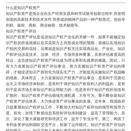
什么是知识产权资产
知识产权资产是指企业在生产经营实践和科学试验等创新过程中,所发明
创造的高新技术和技术决窍,而形成的精神产品的一种产权形式。包括专
利权、版权、商标、商业秘密、技术秘密等。
知识产权资产评估
知识产权资产评估是促进知识产权产业化的关键一环，如果不能确定知
识产权的价值就难以在买卖双方之间形成合理的预期，就难以实现知识
产权的交易和流转，后果就是知识产权无法实现商品化、产业化。知识
产权评估涉及技术、法律、经济、市场等多种要素，具有评估难度高的
特点，这也使知识产权资产评估成为理论界和实践界的难题。因此，只
有大力发展知识产权资产评估事业，努力克服知识产权资产评估的障
碍，才能促进知识产权转化为现实生产力，才能提高实施知识产权战略
的绩效。具体而言，大力发展知识产权资产评估事业，是有利于完善社
会主义市场经济体制的，是有利于保护知识产权权利人的利益的，是有
利于提高市场主体知识产权运用能力的，也是有利于知识产权的创造和
扩散的。知识产权资产评估领域充满机遇，大有可为。要不断创新知识
产权资产评估体系，大力推进资产评估事业的发展。近年来，我国政府
日益重视知识产权评估工作，不断加大对知识产权评估的领导和指导力
度。首先，加强了数据信息系统和评估准则建设，提高了管理能力。其
次，深化了重大课题研究和培训工作，提升了专业水平。第三，构筑了
专利金奖评估和国际交流平台，创新了运作模式。知识产权资产评估的
特别规定（一）知识产权占有单位资产评估的情形知识产权占有单位符