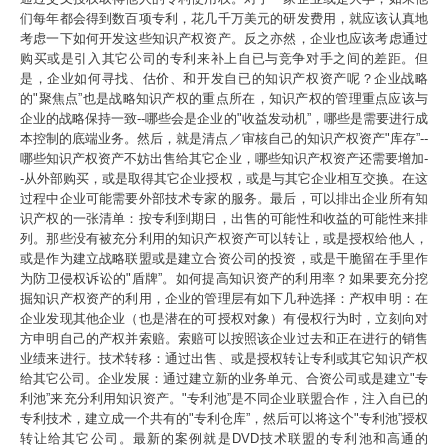
们每年都会得到数百项专利，花几千万美元的研发费用，就应该认真地
考虑一下如何开发这些知识产权资产。反之亦然，企业也应该考虑通过
购买或是引入其它公司的专利来补上自已与竞争对手之间的差距。但
是，企业如何寻找、估价、和开发自已的知识产权资产呢？企业战略
的"聚焦点”也是战略知识产权的重点所在，知识产权的管理重点应该与
企业的战略保持一致--哪些会是企业的"收益发动机”，哪些是需要进行成
本控制的底端业务。然后，就是清点／审核自己的知识产权资产"库存”--
哪些知识产权资产不妨出售给其它企业，哪些知识产权资产还需要增加-
-从外部购买，或是取得其它企业授权，或是与其它企业相互交换。在这
过程中企业可能需要外部技术专家的服务。最后，可以排出企业所有知
识产权的一张清单：按专利到期日，出售的可能性和收益的可能性来排
列。那些没有被充分利用的知识产权资产可以转让，或是授权给他人，
或是作为建立战略联盟或是建立合资公司的投资，或是干脆留在手里作
为防卫侵权诉讼的"盾牌”。如何提高知识资产的利用率？如果要充分挖
掘知识产权资产的利用，企业的管理层有如下几种选择：产权申明：在
企业发现其他企业（也是潜在的可授权对象）有侵权行为时，立刻向对
方申明自己的产权并索赔。索赔可以按照该企业过去和正在进行的销售
业绩来进行。技术转移：通过出售、或是授权转让专利或其它知识产权
给其它公司。企业发展：通过建立新的业务单元、合资公司或是建立"专
利池”来充分利用知识资产。"专利池”是不同企业联盟合作，注入自已的
专利技术，建立成一个共有的"专利仓库”，然后可以将这个"专利池”授权
转让给其它公司。最新的案例就是DVD技术联盟的专利池和高通的