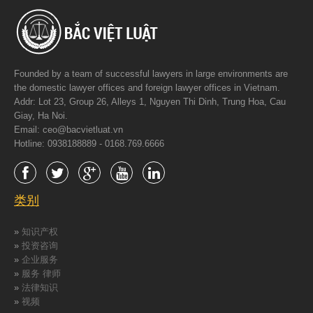
Founded by a team of successful lawyers in large environments are
the domestic lawyer offices and foreign lawyer offices in Vietnam.
Addr: Lot 23, Group 26, Alleys 1, Nguyen Thi Dinh, Trung Hoa, Cau
Giay, Ha Noi.
Email: ceo@bacvietluat.vn
Hotline: 0938188889 - 0168.769.6666
类别
»
知识产权
»
投资咨询
»
企业服务
»
服务 律师
»
法律知识
»
视频