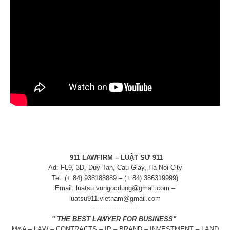
911 LAWFIRM – LUẬT SƯ 911
Ad: FL9, 3D, Duy Tan, Cau Giay, Ha Noi City
Tel: (+ 84) 938188889 – (+ 84) 386319999)
Email: luatsu.vungocdung@gmail.com –
luatsu911.vietnam@gmail.com
---------------------
" THE BEST LAWYER FOR BUSINESS"
M&A – LAW – CONTRACTS – IP – BRAND – INVESTMENT – LAND