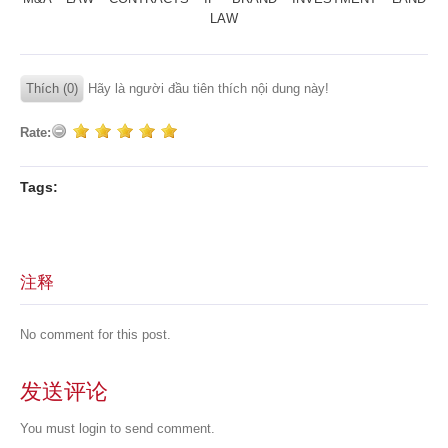
LAW
Thích (0)
Hãy là người đầu tiên thích nội dung này!
Rate:
Tags:
注释
No comment for this post.
发送评论
You must
login
to send comment.