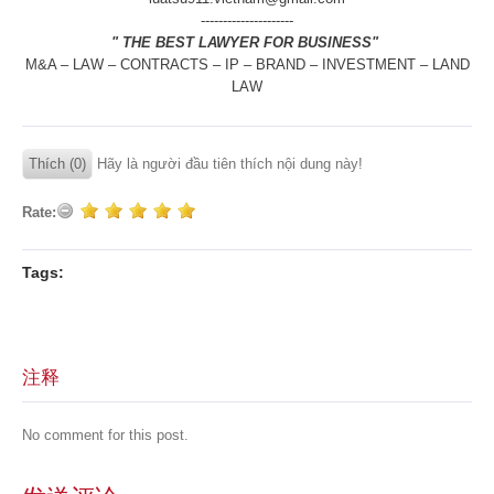
---------------------
" THE BEST LAWYER FOR BUSINESS"
M&A – LAW – CONTRACTS – IP – BRAND – INVESTMENT – LAND
LAW
Thích (0)
Hãy là người đầu tiên thích nội dung này!
Rate:
Tags:
注释
No comment for this post.