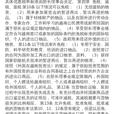
具体优惠税率标准由部长理事会决定。
第四章 免税、减
税、退税
第10条 以下情况可以免税：
（1）无偿援助的物
资。
（2）用来参加展览会的暂进再出，暂出再进的物
品。
（3）属于转移财产的物品，以及在国外进行劳动合
作、专家合作、工作和学习的越南公民携带或邮寄回国的
属于部长会议规定额内的物品。
（4）享受部长理事会规
定符合与越南签订或参加的国际条约的免税标准的国际组
织、个人的进出口物品。
（5）政府用来偿还外债的出口
物资。
第11条 以下情况准许免税：
（1）专用于安全、国
防、科学研究和教育、培训的进口物品。
（2）按照签订
的合同为国外加工再出口的进口物资、原料。
（3）获得
国家职能机关批准的暂进再出、暂出再进的物资。
（4）
按照《外国在越南投资法》的规定，属于鼓励投资范围的
有外国投资的企业和在合同基础之上合作经营的外方企业
的进出口商品。
（5）在部长理事会规定限额内，外国组
织、个人赠送给越南组织、个人或者越南组织、个人赠送
给外国组织、个人的礼品。
第12条 当货物在运输、装卸
过程中出现意外损失或丢失，有充分理由并经国家商品进
出口鉴定机关的证明后，可准许减税。其减税额要与货物
损失的比例相应。
第13条 允许免税、批准免税、批准减
税的货物在本法第10、11、12条里有规定，但是以后免、
减理由有变化，则按规定收足货物进出口税。部长理事会