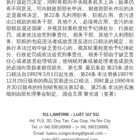
执行该处罚决定，同时有权向中央税务机关上诉；如果仍
有不同意见，可向财政部部长申诉。
财政部部长作出的决
定是最终决定。
第22条 凡利用职务、职权占用、贪污进
出口税款的税务干部、其他个人，必须将占用、贪污的全
部税款退还国家，并视其轻重程度给予纪律处分、行政处
罚、或者依法追究刑事责任。
税务干部、其他个人利用职
务、职权的包庇违法者或故意违反进出口税法的规定，在
执行本法过程中缺乏责任心的，视其轻重程度给予纪律处
分、行政处罚或依法追究刑事责任。
税务干部由于缺乏责
任心或者故意处理错误，使纳税对象或被处理者造成损失
的必须向受损者赔偿损失。
第七章 最后条款
第23条 进出
口税法自1992年3月1日起生效。
第24条 本法替换1987年
12月29日颁布的商品贸易进出口税法，同时废止1990年6
月30日颁布的特别销售税法第32条。
第25条 本法的实施
细则由部长理事会制定。
国会主席
黎光道（签署）
911 LAWFIRM – LUẬT SƯ 911
Ad: FL9, 3D, Duy Tan, Cau Giay, Ha Noi City
Tel: (+ 84) 938188889 – (+ 84) 386319999)
Email: luatsu.vungocdung@gmail.com –
luatsu911.vietnam@gmail.com