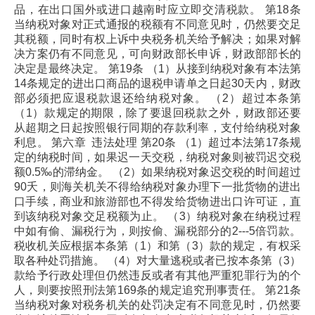
品，在出口国外或进口越南时应立即交清税款。
第18条
当纳税对象对正式通报的税额有不同意见时，仍然要交足
其税额，同时有权上诉中央税务机关给予解决；如果对解
决方案仍有不同意见，可向财政部长申诉，财政部部长的
决定是最终决定。
第19条
（1）从接到纳税对象有本法第
14条规定的进出口商品的退税申请单之日起30天内，财政
部必须把应退税款退还给纳税对象。
（2）超过本条第
（1）款规定的期限，除了要退回税款之外，财政部还要
从超期之日起按照银行同期的存款利率，支付给纳税对象
利息。
第六章 违法处理
第20条
（1）超过本法第17条规
定的纳税时间，如果迟一天交税，纳税对象则被罚迟交税
额0.5‰的滞纳金。
（2）如果纳税对象迟交税的时间超过
90夭，则海关机关不得给纳税对象办理下一批货物的进出
口手续，商业和旅游部也不得发给货物进出口许可证，直
到该纳税对象交足税额为止。
（3）纳税对象在纳税过程
中如有偷、漏税行为，则按偷、漏税部分的2---5倍罚款。
税收机关应根据本条第（1）和第（3）款的规定，有权采
取各种处罚措施。
（4）对大量逃税或者已按本条第（3）
款给予行政处理但仍然违反或者有其他严重犯罪行为的个
人，则要按照刑法第169条的规定追究刑事责任。
第21条
当纳税对象对税务机关的处罚决定有不同意见时，仍然要