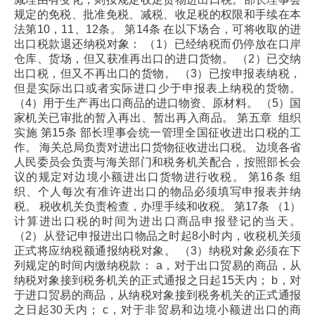
规定的免税、批准免税、减税、收足税的权限和手续在本
法第10，11、12条。
第14条 在以下场合，可将收取的进
出口税款退还纳税对象：
（1）已经纳税而仍停放在口岸
仓库、货场，但又获准再出口的进口货物。
（2）已交纳
出口税，但又不再出口的货物。
（3）已按申报表纳税，
但是实际出口或者实际进口少于申报表上纳税的货物。
（4）用于生产再出口商品的进口物资、原材料。
（5）国
家机关已审批的暂入再出、暂出再入商品。
第五章 组织
实施
第15条 部长理事会统一管理全国征收进出口税的工
作。
海关总局负责对进出口货物征收进出口税。
边境各省
人民委员会负责与海关部门和税务机关配合，按照部长会
议的规定对边境小额进出口货物进行收税。
第16条 组
织、个人每次有准许进出口的物品必须填写申报表并纳
税。
税收机关负责检查，办理手续和收税。
第17条
（1）
计算进出口税的时间为进出口商品申报登记的当天。
（2）从登记申报进出口物品之时起8小时内，收税机关须
正式将应纳税额通报纳税对象。
（3）纳税对象必须在下
列规定的时间内缴纳税款：
a，对于出口贸易的商品，从
纳税对象接到税务机关的正式通报之日起15天内；
b，对
于进口贸易的商品，从纳税对象接到税务机关的正式通报
之日起30天内；
c，对于非贸易和边境小额进出口的商