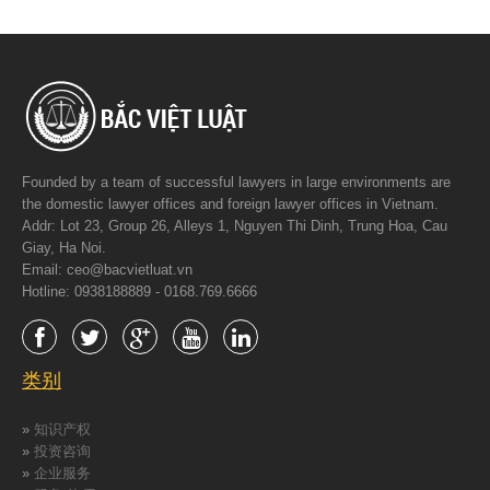
Founded by a team of successful lawyers in large environments are
the domestic lawyer offices and foreign lawyer offices in Vietnam.
Addr: Lot 23, Group 26, Alleys 1, Nguyen Thi Dinh, Trung Hoa, Cau
Giay, Ha Noi.
Email: ceo@bacvietluat.vn
Hotline: 0938188889 - 0168.769.6666
类别
»
知识产权
»
投资咨询
»
企业服务