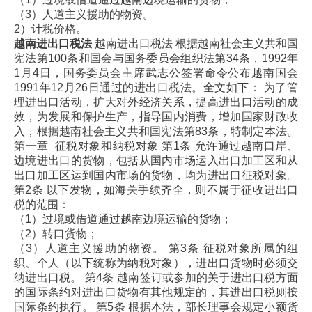
（3）人道主义援助的物资。
2）计税价格。
越南进出口税法
越南进出口税法
根据越南社会主义共和国
宪法第100条和国会与国务委员会组织法第34条，1992年
1月4日，国务委员会主席武志公签署命令公布越南国会
1991年12月26日通过的进出口税法。全文如下：
为了管
理进出口活动，扩大对外经济关系，提高进出口活动的成
效，为发展和保护生产，指导国内消费，增加国家财政收
入，根据越南社会主义共和国宪法第83条，特制定本法。
第一章 征税对象和纳税对象
第1条 允许通过越南口岸、
边境进出口的货物，包括从国内市场运入出口加工区和从
出口加工区运到国内市场的货物，均为进出口征税对象。
第2条 以下发物，如海关手续齐全，则不属于征收进出口
税的范围：
（1）过境或借道通过越南边境运输的货物；
（2）转口货物；
（3）人道主义援助的物资。
第3条 征税对象所属的组
织、个人（以下统称为纳税对象），进出口货物时必须交
纳进出口税。
第4条 越南签订或参加的关于进出口税方面
的国际条约对进出口货物有其他规定的，其进出口税则按
国际条约执行。
第5条 根据本法，部长理事会规定小额货