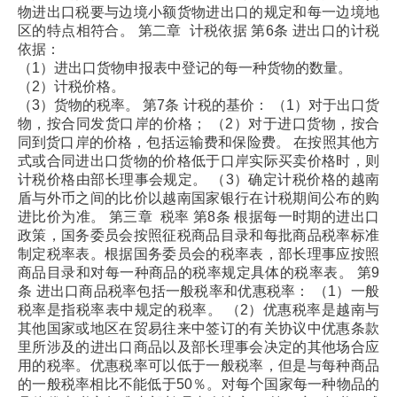
物进出口税要与边境小额货物进出口的规定和每一边境地
区的特点相符合。
第二章 计税依据
第6条 进出口的计税
依据：
（1）进出口货物申报表中登记的每一种货物的数量。
（2）计税价格。
（3）货物的税率。
第7条 计税的基价：
（1）对于出口货
物，按合同发货口岸的价格；
（2）对于进口货物，按合
同到货口岸的价格，包括运输费和保险费。
在按照其他方
式或合同进出口货物的价格低于口岸实际买卖价格时，则
计税价格由部长理事会规定。
（3）确定计税价格的越南
盾与外币之间的比价以越南国家银行在计税期间公布的购
进比价为准。
第三章 税率
第8条 根据每一时期的进出口
政策，国务委员会按照征税商品目录和每批商品税率标准
制定税率表。根据国务委员会的税率表，部长理事应按照
商品目录和对每一种商品的税率规定具体的税率表。
第9
条 进出口商品税率包括一般税率和优惠税率：
（1）一般
税率是指税率表中规定的税率。
（2）优惠税率是越南与
其他国家或地区在贸易往来中签订的有关协议中优惠条款
里所涉及的进出口商品以及部长理事会决定的其他场合应
用的税率。优惠税率可以低于一般税率，但是与每种商品
的一般税率相比不能低于50％。对每个国家每一种物品的